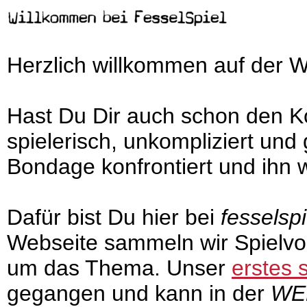
Herzlich willkommen auf der W
Hast Du Dir auch schon den K
spielerisch, unkompliziert und 
Bondage konfrontiert und ihn
Dafür bist Du hier bei
fesselsp
Webseite sammeln wir Spielvo
um das Thema. Unser
erstes 
gegangen und kann in der
WEB