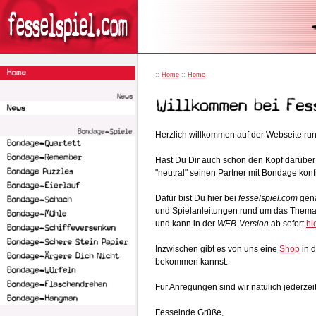
::
Home
::
Home
Herzlich willkommen auf der Webseite ru
Hast Du Dir auch schon den Kopf darüber 
"neutral" seinen Partner mit Bondage kon
Dafür bist Du hier bei
fesselspiel.com
gena
und Spielanleitungen rund um das Them
und kann in der
WEB-Version
ab sofort
hi
Inzwischen gibt es von uns eine
Shop
in 
bekommen kannst.
Für Anregungen sind wir natülich jederzei
Fesselnde Grüße,