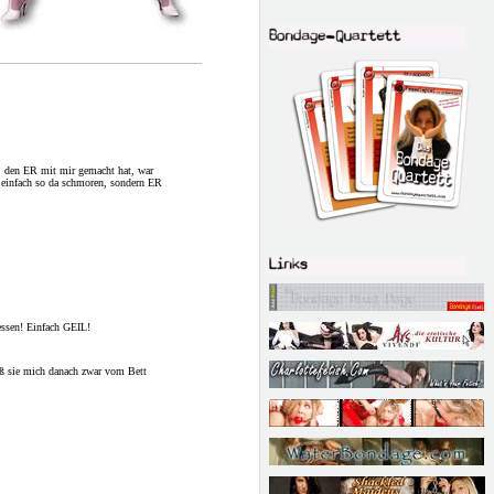
h, den ER mit mir gemacht hat, war
r einfach so da schmoren, sondern ER
essen! Einfach GEIL!
daß sie mich danach zwar vom Bett