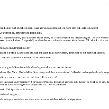
, man kommt auch überall gut dran. Kann aber auch anstrengend sein wenn man auf Heels stehen muß.
ür 20 Minuten ca. 2cm über dem Boden hing.
mal abgesehen davon, dass man dabei stehen muss, ist sie auch bequem und langzeittauglich. Der erste Versuc
gefesselt (und mit einem Ringknebel) versehen dekorativ mitten in unserem Wohnzimmer. ER ließ mich nicht nu
…
rmen auseinander machen oder?
 ist es perfekt. Eine schöne Stellung um allein gelassen zu werden, gerne auch für ein oder zwei Stunden.
zstange und spanne die Beine mit Seilen auseinander.
nbar nicht ganz hilflos aber würde ich auch gern mal mit mir machen lassen
liebsten über Nacht! Handschellen, Spreizstange und dann strammziehen! Ballknebel und Augenbinde nicht verg
Stehen machen (wie es ja hier auf dem Bild zu sehen ist).
lt und dann lange 'bearbeitet'. Sehr spaßige Position. Beinhaltet aber eine süße Gefahr: es gefiel ihr so gut, 
tzung am nächsten Morgen nicht aufgemacht hat... Nur zu empfehlen.
selt. Viel Spaß für beide Parteien.
binde und los gehts
sehr aufregend vorstellen, vor allem wenn sie so wunderbare Wäsche ihr eigen nennt.