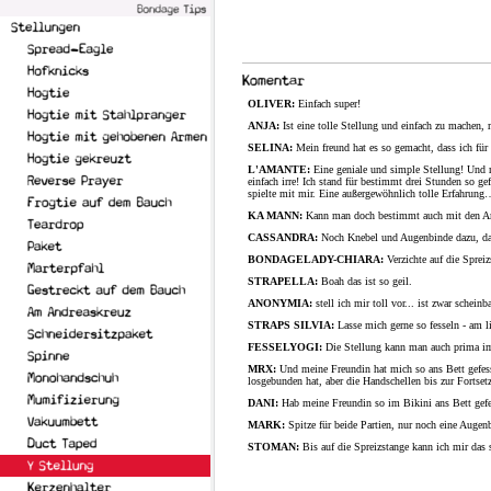
OLIVER:
Einfach super!
ANJA:
Ist eine tolle Stellung und einfach zu machen
SELINA:
Mein freund hat es so gemacht, dass ich f
L'AMANTE:
Eine geniale und simple Stellung! Und 
einfach irre! Ich stand für bestimmt drei Stunden so 
spielte mit mir. Eine außergewöhnlich tolle Erfahrung
KA MANN:
Kann man doch bestimmt auch mit den A
CASSANDRA:
Noch Knebel und Augenbinde dazu, dann
BONDAGELADY-CHIARA:
Verzichte auf die Sprei
STRAPELLA:
Boah das ist so geil.
ANONYMIA:
stell ich mir toll vor... ist zwar schei
STRAPS SILVIA:
Lasse mich gerne so fesseln - am 
FESSELYOGI:
Die Stellung kann man auch prima im 
MRX:
Und meine Freundin hat mich so ans Bett gefesse
losgebunden hat, aber die Handschellen bis zur Fortse
DANI:
Hab meine Freundin so im Bikini ans Bett gefes
MARK:
Spitze für beide Partien, nur noch eine Augen
STOMAN:
Bis auf die Spreizstange kann ich mir das 